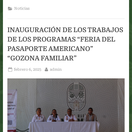
LA
PRIMERA
Noticias
CABINA
TELEFÓNICA
EN
EL
MUNICIPIO
INAUGURACIÓN DE LOS TRABAJOS
DE
SANTA
DE LOS PROGRAMAS “FERIA DEL
MARÍA
ATZOMPA”
PASAPORTE AMERICANO”
“GOZONA FAMILIAR”
Posted
By
febrero 6, 2025
admin
on