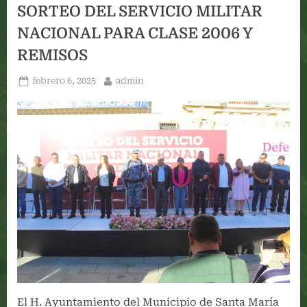
DEL
SORTEO DEL SERVICIO MILITAR
PASAPORTE
AMERICANO”
NACIONAL PARA CLASE 2006 Y
“GOZONA
FAMILIAR””
REMISOS
Posted
By
febrero 6, 2025
admin
on
El H. Ayuntamiento del Municipio de Santa María