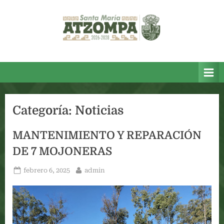
Skip
to
content
Categoría:
Noticias
MANTENIMIENTO Y REPARACIÓN
DE 7 MOJONERAS
Posted
By
febrero 6, 2025
admin
on