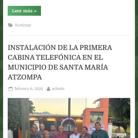
“MANTENIMIENTO
Leer más
»
Y
REPARACIÓN
DE
Noticias
7
MOJONERAS”
INSTALACIÓN DE LA PRIMERA
CABINA TELEFÓNICA EN EL
MUNICIPIO DE SANTA MARÍA
ATZOMPA
Posted
By
febrero 6, 2025
admin
on