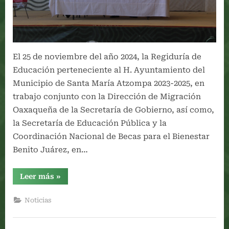
El 25 de noviembre del año 2024, la Regiduría de
Educación perteneciente al H. Ayuntamiento del
Municipio de Santa María Atzompa 2023-2025, en
trabajo conjunto con la Dirección de Migración
Oaxaqueña de la Secretaría de Gobierno, así como,
la Secretaría de Educación Pública y la
Coordinación Nacional de Becas para el Bienestar
Benito Juárez, en…
“INAUGURACIÓN
Leer más
»
DE
LOS
TRABAJOS
Noticias
DE
LOS
PROGRAMAS
“FERIA