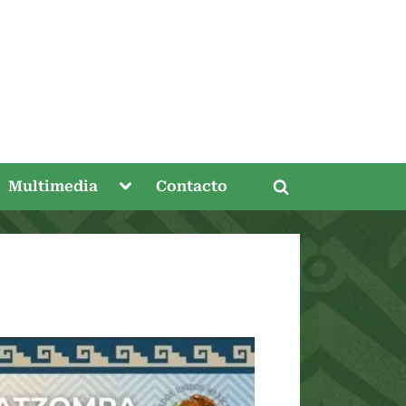
gle
Toggle
Multimedia
Contacto
Toggle
-
sub-
nu
menu
search
form
Toggle
sub-