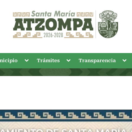
Toggle
Toggle
Tog
nicipio
Trámites
Transparencia
sub-
sub-
sub
menu
menu
me