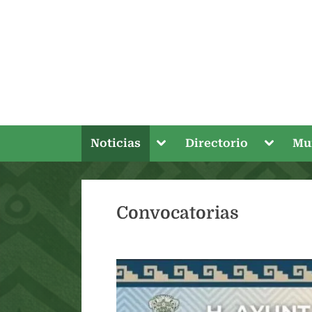
Skip
to
content
Toggle
Toggle
Noticias
Directorio
Mu
sub-
sub-
menu
menu
Convocatorias