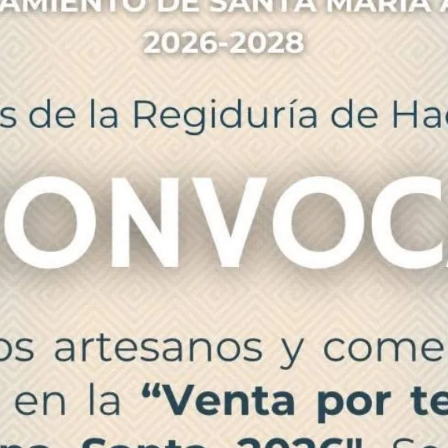
Toggle
sub-
menu