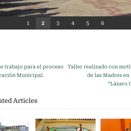
1
2
3
4
5
6
N
ación
e trabajo para el proceso
Taller realizado con moti
e
icación Municipal.
de las Madres en 
x
“Lázaro 
t
as
ted Articles
P