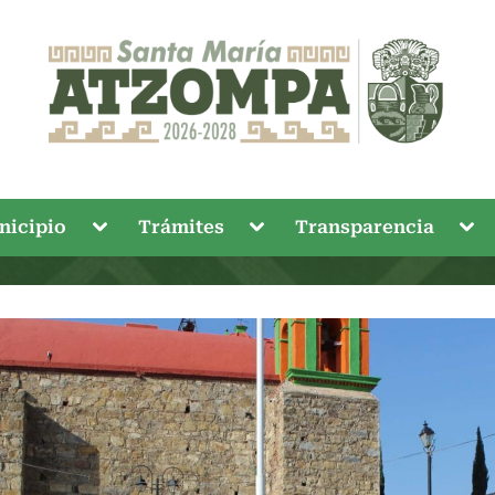
Toggle
Toggle
Tog
nicipio
Trámites
Transparencia
sub-
sub-
sub
menu
menu
me