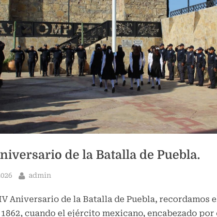
Toggle
sub-
menu
iversario de la Batalla de Puebla.
By
2026
admin
V Aniversario de la Batalla de Puebla, recordamos e
 1862, cuando el ejército mexicano, encabezado por 