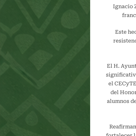
Ignacio 
franc
Este he
resisten
El H. Ayun
significat
el CECyTE 
del Honor
alumnos de
Reafirmam
fortalecer 