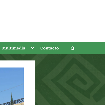
gle
Toggle
Multimedia
Contacto
Toggle
-
sub-
nu
menu
search
form
Toggle
sub-