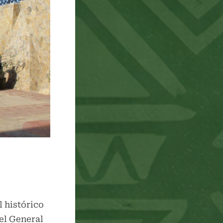
menu
l histórico
el General