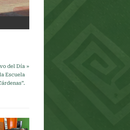
vo del Día
la Escuela
Cárdenas”.