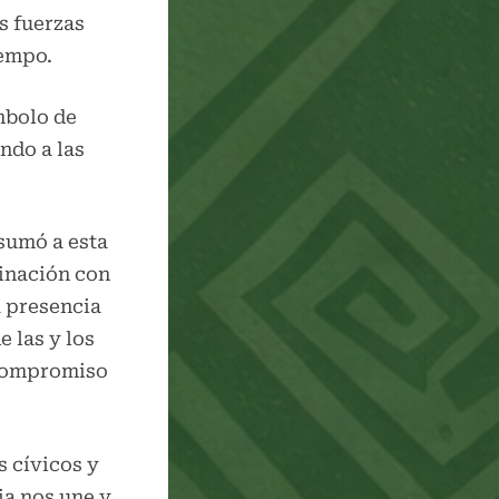
s fuerzas
iempo.
mbolo de
ndo a las
sumó a esta
inación con
a presencia
 las y los
 compromiso
 cívicos y
ia nos une y