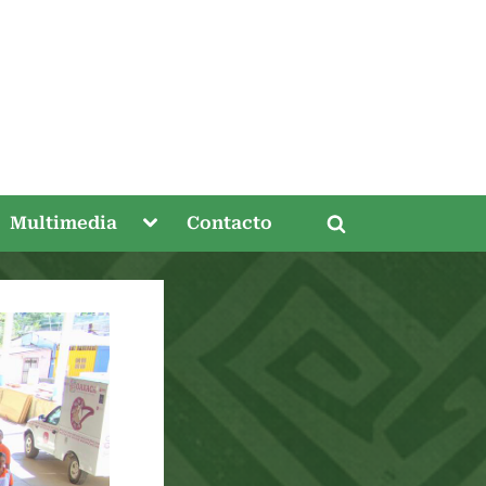
gle
Toggle
Multimedia
Contacto
Toggle
-
sub-
nu
menu
search
form
Toggle
sub-