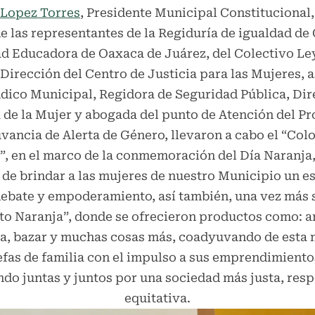
 Lopez Torres
, Presidente Municipal Constitucional,
 las representantes de la Regiduría de igualdad de
ad Educadora de Oaxaca de Juárez, del Colectivo Le
 Dirección del Centro de Justicia para las Mujeres, a
dico Municipal, Regidora de Seguridad Pública, Dir
 de la Mujer y abogada del punto de Atención del P
ancia de Alerta de Género, llevaron a cabo el “Col
, en el marco de la conmemoración del Día Naranja,
 de brindar a las mujeres de nuestro Municipio un e
debate y empoderamiento, así también, una vez más s
o Naranja”, donde se ofrecieron productos como: a
a, bazar y muchas cosas más, coadyuvando de esta m
efas de familia con el impulso a sus emprendimiento
do juntas y juntos por una sociedad más justa, res
equitativa.