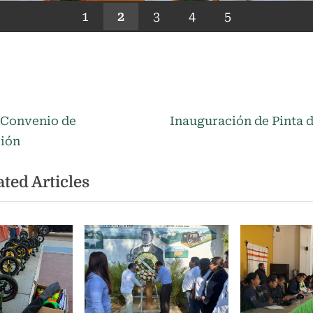
1
2
3
4
5
N
ación
 Convenio de
Inauguración de Pinta 
e
ción
x
ted Articles
t
as
P
o
s
t
: