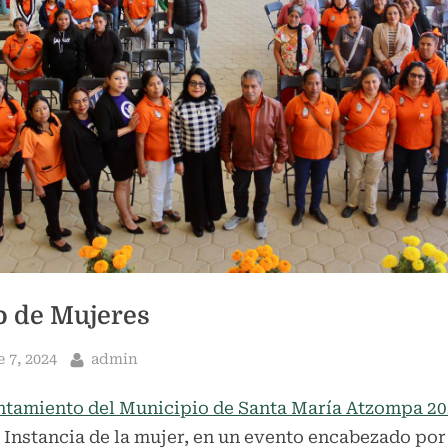
Toggle
sub-
menu
o de Mujeres
By
 7, 2024
admin
ntamiento del Municipio de Santa María Atzompa 2
a Instancia de la mujer, en un evento encabezado por 