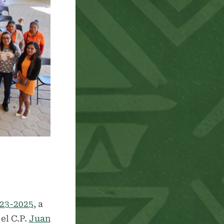
menu
023-2025
, a
el C.P.
Juan