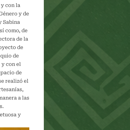
 y con la
 Género y de
y Sabina
sí como, de
ectora de la
royecto de
oquio de
 y con el
spacio de
e realizó el
rtesanías,
anera a las
s.
petuosa y