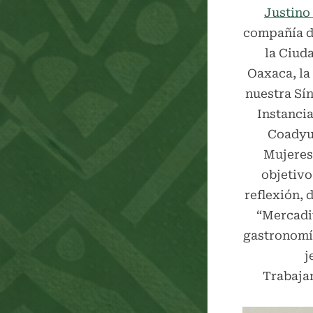
Justino
compañía de
la Ciud
Oaxaca, la
nuestra Sín
Instancia
Coadyuv
Mujeres”
objetivo
reflexión, 
“Mercadit
gastronomí
j
Trabajan