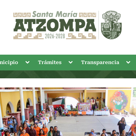
Toggle
Toggle
Tog
nicipio
Trámites
Transparencia
sub-
sub-
sub
menu
menu
me