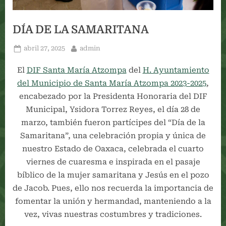
DÍA DE LA SAMARITANA
Posted
By
abril 27, 2025
admin
on
El
DIF Santa María Atzompa
del
H. Ayuntamiento
del Municipio de Santa María Atzompa 2023-2025
,
encabezado por la Presidenta Honoraria del DIF
Municipal, Ysidora Torrez Reyes, el día 28 de
marzo, también fueron partícipes del “Día de la
Samaritana”, una celebración propia y única de
nuestro Estado de Oaxaca, celebrada el cuarto
viernes de cuaresma e inspirada en el pasaje
bíblico de la mujer samaritana y Jesús en el pozo
de Jacob. Pues, ello nos recuerda la importancia de
fomentar la unión y hermandad, manteniendo a la
vez, vivas nuestras costumbres y tradiciones.