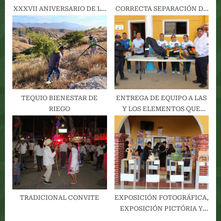
XXXVII ANIVERSARIO DE LA
CORRECTA SEPARACIÓN DE
INSCRIPCIÓN DEL SITIO
RESIDUOS
ARQUEOLÓGICO EN LA
LISTA DEL PATRIMONIO
MUNDIAL DE LA
HUMANIDAD DE LA UNESCO
TEQUIO BIENESTAR DE
ENTREGA DE EQUIPO A LAS
RIEGO
Y LOS ELEMENTOS QUE
CONFORMAN LA POLICÍA
MUNICIPAL VIAL
TRADICIONAL CONVITE
EXPOSICIÓN FOTOGRÁFICA,
EXPOSICIÓN PICTÓRIA Y
FERIA DEL LIBRO