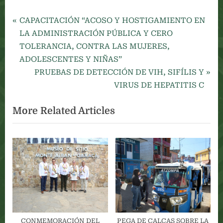
P
Navegación
CAPACITACIÓN “ACOSO Y HOSTIGAMIENTO EN
r
LA ADMINISTRACIÓN PÚBLICA Y CERO
de
e
TOLERANCIA, CONTRA LAS MUJERES,
v
ADOLESCENTES Y NIÑAS”
entradas
i
N
PRUEBAS DE DETECCIÓN DE VIH, SIFÍLIS Y
o
e
VIRUS DE HEPATITIS C
u
x
More Related Articles
s
t
P
P
o
o
s
s
t
t
:
:
CONMEMORACIÓN DEL
PEGA DE CALCAS SOBRE LA