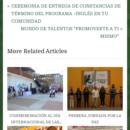
P
Navegación
CEREMONIA DE ENTREGA DE CONSTANCIAS DE
r
TÉRMINO DEL PROGRAMA -INGLÉS EN TU
de
e
COMUNIDAD
v
N
MUNDO DE TALENTOS “PROMOVERTE A TI
entradas
i
e
MISMO”
o
x
More Related Articles
u
t
s
P
P
o
o
s
s
t
t
:
:
CONMEMORACIÓN AL DÍA
PRIMERA JORNADA POR LA
INTERNACIONAL DE LAS
PAZ
PERSONAS CON