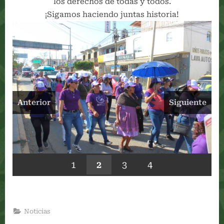
los derechos de todas y todos.
¡Sigamos haciendo juntas historia!
Anterior
Siguiente
1
2
3
4
Noticias