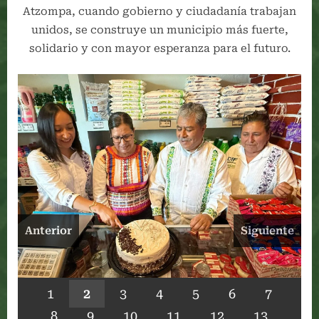
Atzompa, cuando gobierno y ciudadanía trabajan
unidos, se construye un municipio más fuerte,
solidario y con mayor esperanza para el futuro.
Anterior
Siguiente
1
2
3
4
5
6
7
8
9
10
11
12
13