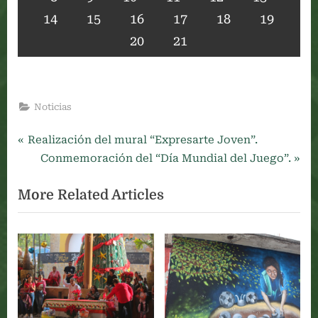
14
15
16
17
18
19
20
21
Noticias
P
Navegación
Realización del mural “Expresarte Joven”.
r
N
Conmemoración del “Día Mundial del Juego”.
de
e
e
More Related Articles
v
x
entradas
i
t
o
P
u
o
s
s
P
t
o
: