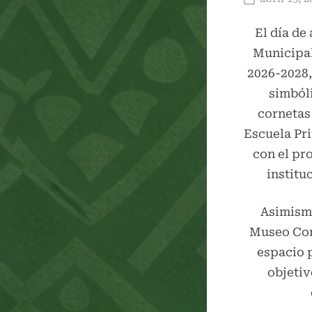
on
El día de
Municipal
2026-2028,
simból
cornetas 
Escuela Pr
con el pro
institu
Asimismo
Museo Com
espacio p
objetiv