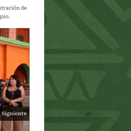
stración de
pio.
Siguiente