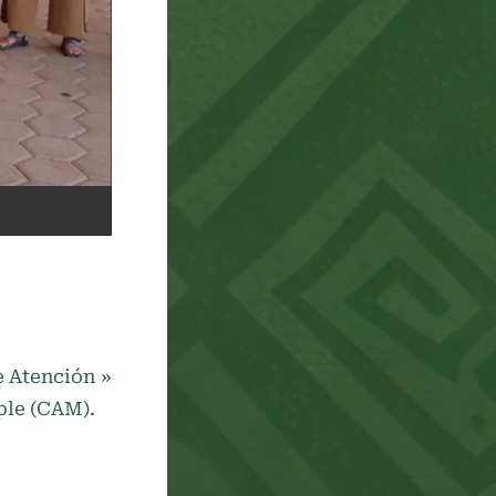
e Atención
ple (CAM).