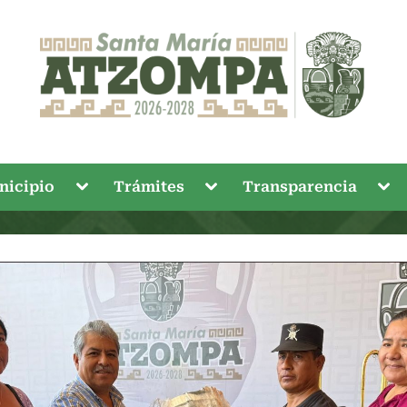
Toggle
Toggle
Tog
nicipio
Trámites
Transparencia
sub-
sub-
sub
menu
menu
me