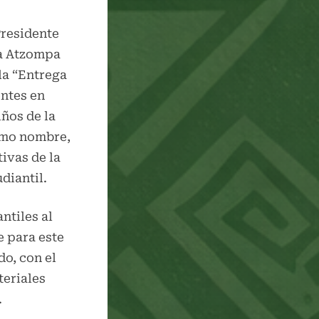
Presidente
ía Atzompa
la “Entrega
ntes en
iños de la
smo nombre,
tivas de la
diantil.
ntiles al
 para este
do, con el
teriales
.