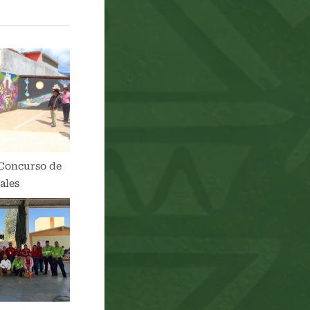
Concurso de
ales
rmativas en la
aria Ricardo