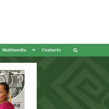
gle
Toggle
Multimedia
Contacto
Toggle
-
sub-
nu
menu
search
form
Toggle
sub-