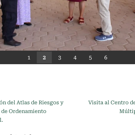
1
2
3
4
5
6
N
ación
ón del Atlas de Riesgos y
Visita al Centro d
e
o de Ordenamiento
Múlti
x
l.
t
as
ted Articles
P
o