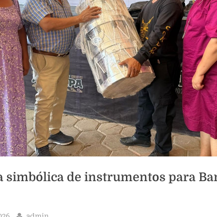
Toggle
sub-
menu
a simbólica de instrumentos para Ba
By
026
admin