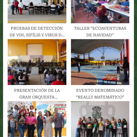
:
s
t
:
PRUEBAS DE DETECCIÓN
TALLER “ECOAVENTURAS
DE VIH, SIFÍLIS Y VIRUS DE
DE NAVIDAD”
HEPATITIS C
PRESENTACIÓN DE LA
EVENTO DENOMINADO
GRAN ORQUESTA
“REALLY MATEMÁTICO”
PRIMAVERA DE OAXACA