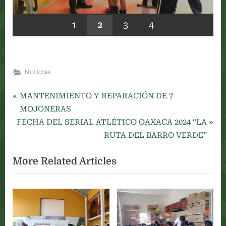
1
2
3
4
Noticias
P
Navegación
MANTENIMIENTO Y REPARACIÓN DE 7
r
MOJONERAS
de
N
e
FECHA DEL SERIAL ATLÉTICO OAXACA 2024 “LA
e
v
RUTA DEL BARRO VERDE”
entradas
x
i
More Related Articles
t
o
P
u
o
s
s
P
t
o