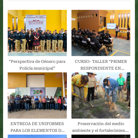
i
t
o
P
u
o
s
s
P
t
o
:
s
t
“Perspectiva de Género para
CURSO- TALLER “PRIMER
:
Policía municipal”
RESPONDIENTE EN
URGENCIAS MÉDICAS”
ENTREGA DE UNIFORMES
Preservación del medio
PARA LOS ELEMENTOS DE
ambiente y el fortalecimiento
LA POLICÍA COMUNITARIA
de las áreas verdes de