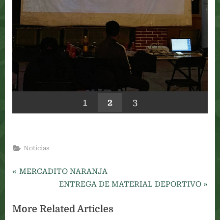
1
2
3
Noticias
P
Navegación
MERCADITO NARANJA
r
N
ENTREGA DE MATERIAL DEPORTIVO
de
e
e
More Related Articles
v
x
entradas