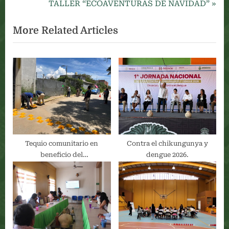
de
e
N
TALLER “ECOAVENTURAS DE NAVIDAD”
v
e
entradas
More Related Articles
i
x
o
t
u
P
s
o
P
s
o
t
s
:
t
:
Tequio comunitario en
Contra el chikungunya y
beneficio del
dengue 2026.
Fraccionamiento Los
Fresnos.