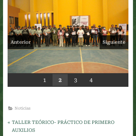
Anterior
Siguiente
1
2
3
4
Noticias
P
Navegación
TALLER TEÓRICO- PRÁCTICO DE PRIMERO
r
AUXILIOS