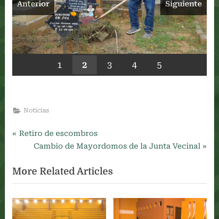
Anterior
Siguiente
1
2
3
4
5
Noticias
P
Navegación
Retiro de escombros
r
N
Cambio de Mayordomos de la Junta Vecinal
de
e
e
More Related Articles
v
x
entradas
i
t
o
P
u
o